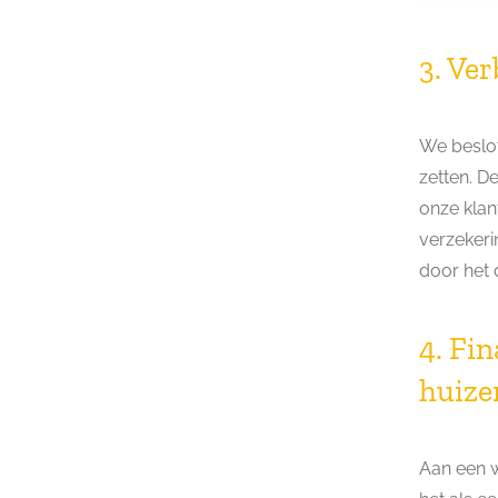
3. Ve
We beslot
zetten. D
onze klan
verzekeri
door het 
4. Fi
huize
Aan een w