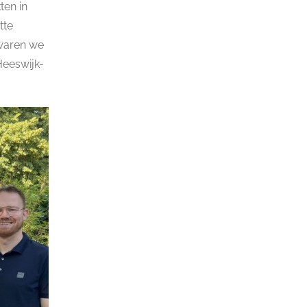
ten in
tte
 waren we
Heeswijk-