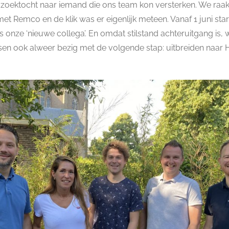
 zoektocht naar iemand die ons team kon versterken. We raak
et Remco en de klik was er eigenlijk meteen. Vanaf 1 juni star
 onze ‘nieuwe collega’. En omdat stilstand achteruitgang is,
en ook alweer bezig met de volgende stap: uitbreiden naar 