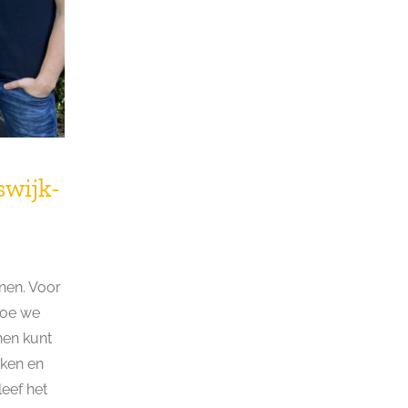
swijk-
nen. Voor
Hoe we
nen kunt
eken en
leef het