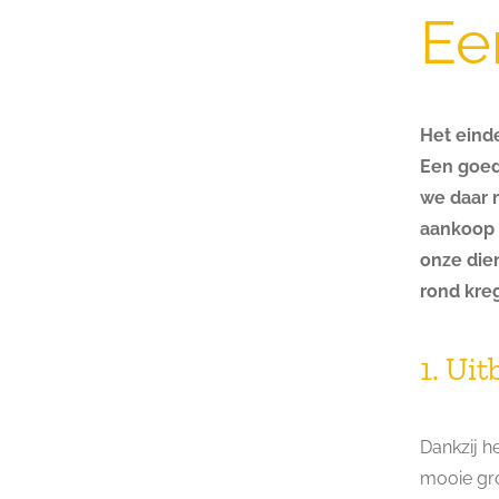
Ee
Het einde
Een goed
we daar 
aankoop 
onze dien
rond kre
1. Ui
Dankzij h
mooie gro