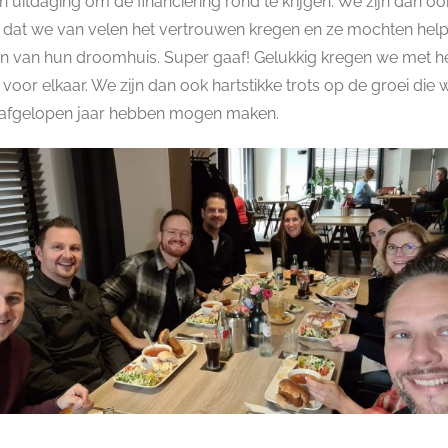
en uitdaging om de financiering rond te krijgen. We zijn dan oo
dat we van velen het vertrouwen kregen en ze mochten helpe
en van hun droomhuis. Super gaaf! Gelukkig kregen we met h
 voor elkaar. We zijn dan ook hartstikke trots op de groei die 
 afgelopen jaar hebben mogen maken.