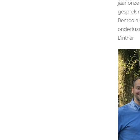
jaar onze
gesprek m
Remco als
ondertuss
Dinther.