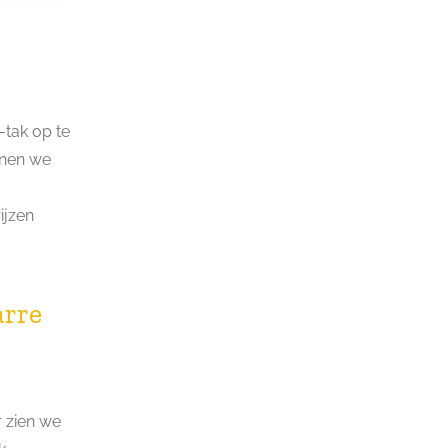
-tak op te
nnen we
ijzen
arre
 zien we