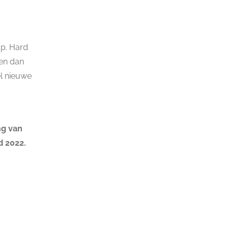
op. Hard
ken dan
el nieuwe
ng van
d 2022.