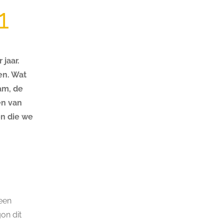
1
jaar.
en. Wat
am, de
en van
en die we
een
on dit