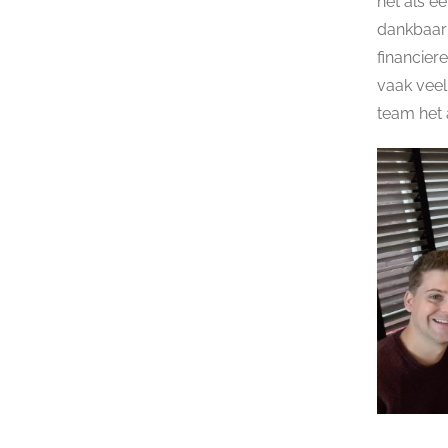
het als e
dankbaar 
financier
vaak veel
team het