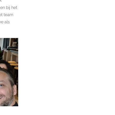
k
n bij het
et team
we als