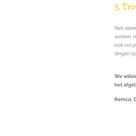
5. Tro
Niet alle
werken, m
ook vol p
dingen op
We wille
het afgel
Remco, D