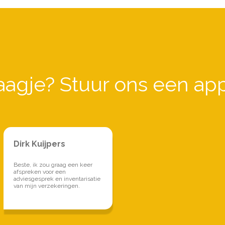
aagje? Stuur ons een app
Dirk Kuijpers
Beste, ik zou graag een keer
afspreken voor een
adviesgesprek en inventarisatie
van mijn verzekeringen.