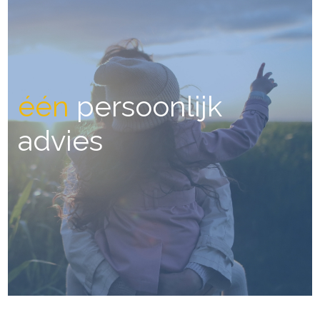
één
persoonlijk
advies