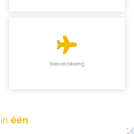
Reisverzekering
 in
één