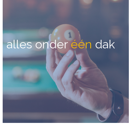
alles onder
één
dak