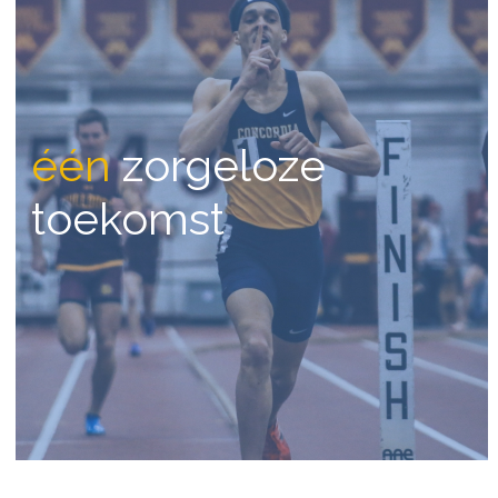
één
zorgeloze
toekomst