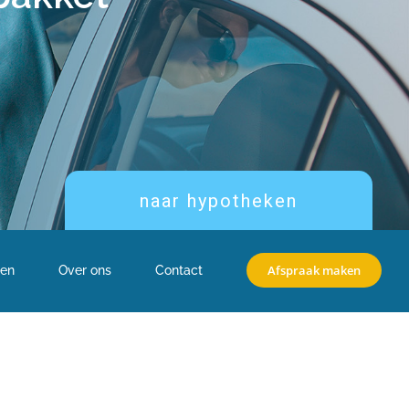
naar hypotheken
Afspraak maken
en
Over ons
Contact