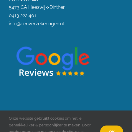
5473 CA Heeswijk-Dinther
0413 222 401
info@eenverzekeringen.nl
Onze website gebruikt cookies om het je
AFM:12047100 | KVK:76921662 | KiFiD:300.017604 |
Dienstverlening
|
Colofon
|
Privacy
gemakkelijker & persoonlijker te maken. Door
statement & Cookiebeleid
|
Klachtenprocedure
|
Sitemap
|
Build by Hithunters
|
OK
verder gebruik te maken van de site, ga je